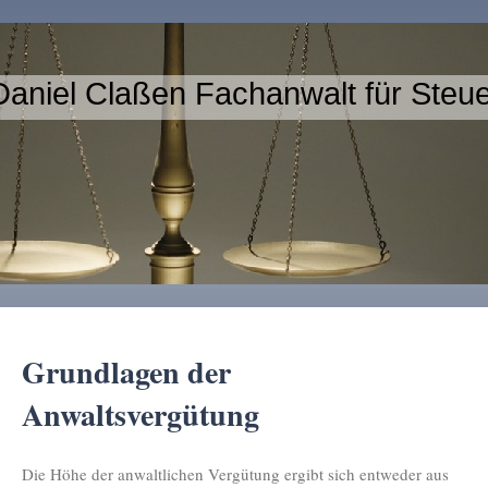
aniel Claßen Fachanwalt für Steue
Grundlagen der
Anwaltsvergütung
Die Höhe der anwaltlichen Vergütung ergibt sich entweder aus